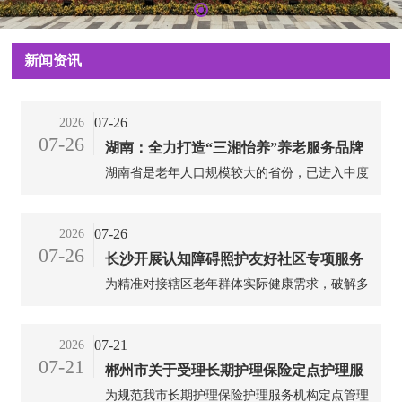
新闻资讯
07-26
2026
07-26
湖南：全力打造“三湘怡养”养老服务品牌
湖南省是老年人口规模较大的省份，已进入中度
老龄化社会。截至2025年年末，全省60岁及以上
老年人口规模达1605万人，占全省总人口的比例
07-26
2026
为24.72%，其中失能失智老年人口规模超300万
07-26
长沙开展认知障碍照护友好社区专项服务
人。面对不断加剧的老龄化形势，湖南省深入学
习贯彻习近平总书记关于老龄工作重要指示批示
为精准对接辖区老年群体实际健康需求，破解多
精神，落实积极应对人口老龄化国家战略，着力
数家庭对脑部认知健康认知不足、早期隐患难发
打造具有湖南特色的“三湘怡养”养老服务品牌，
现、居家照护无方法等现实难题，近日，湖南长
07-21
2026
持续优化养老服务供给，提升养老服务质量，全
沙市裕南街街道火把山社区携手三真康复医院专
07-21
力实现“身在湖南，养老不难”的工作目标。...
郴州市关于受理长期护理保险定点护理服
业医护团队，在三真康复医院门诊大厅开展老年
认知障碍的免费筛查暨脑健康科普公益活动，把
为规范我市长期护理保险护理服务机构定点管理
务机构申请的公告