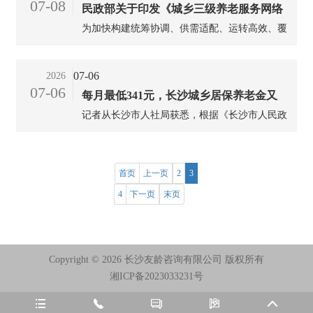
07-08
民政部关于印发《城乡三级养老服务网络
为加快构建统筹协调、供需适配、运转高效、覆
建设管理指引》的通知
盖城乡、持续发展的城乡三级养老服务网络，更
好满足老年人多层次多样化养老服务需求，结合
07-06
2026
实际制定本指引。...
07-06
每月最低341元，长沙城乡居保养老金又
记者从长沙市人社局获悉，根据《长沙市人民政
涨啦
府关于印发长沙市城乡居民基本养老保险办法的
通知》，2026年1月1日起，长沙市城乡居民基本
养老保险基础养老金最低标准统一上调10元，由
首页
上一页
2
3
原每人每月331元提高至341元，目前已足额发放
4
下一页
末页
到位，惠及全市约91.6万名城乡居保待遇领取人
员。...
Copyright ©
2026 长沙友龄咨询有限公司 版权所有
湘ICP备2023033231号




