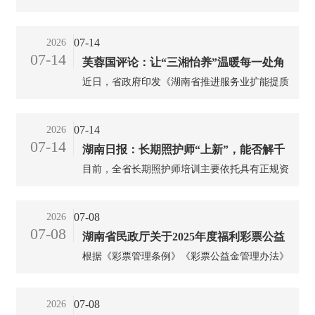
精细化、专业化的老年健康服务真正送到居民家
工作，根据国家、省局相关文件规定，开展郴州
门口。...
市长期护理保险定点护理服务机构申请受理工
07-14
2026
作，现将有关事项公告如下：...
07-14
芙蓉国评论：让“三湘怡养”温暖每一处角
近日，省政府印发《湖南省推进服务业扩能提质
落
行动方案（2026—2028年）》，明确将推动养
老、托育、家政等基本类生活性服务业普惠优质
07-14
2026
作为重点任务。这一部署直面湖南人口老龄化加
07-14
湖南日报：长期照护师“上新”，能否解千
速的现实挑战，聚焦普通老年群体“住得起、就
近养、养得好”的核心诉求，旨在通过扩大有效
目前，全省长期照护师培训主要依托具有正规资
万失能家庭之困
供给、优化结构布局，让普惠养老成为增进百姓
质的社会培训机构进行，省医保局严把考核关。
福祉的务实之举。立足三湘大地，做大普惠养老
已经开展的5期长期照护师（五级）职业技能等
07-08
2026
蛋糕，关键在于打破高端小众局限，让养老服务
级认定，由人社部门统一组织，实行“统一考试
07-08
真正惠及千家万户。...
湖南省民政厅关于2025年度福利彩票公益
时间、统一职业标准、统一题库、统一评价模
式”，分为理论知识和操作技能考核。...
根据《彩票管理条例》《彩票公益金管理办法》
金使用情况的公告
《民政部彩票公益金使用管理信息公开办法》等
相关规定，现将我省2025年度福利彩票公益金使
07-08
2026
用情况公告如下...